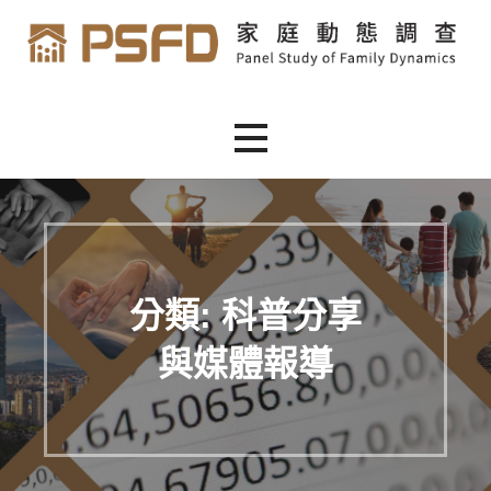
跳
至
主
家庭動態調查
家庭動態調查
要
內
容
分類: 科普分享
與媒體報導