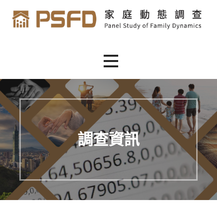
跳
至
主
家庭動態調查
家庭動態調查
要
內
容
調查資訊